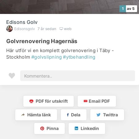
1
av 5
Edisons Golv
Edisonsgolv
7 år sedan
web
Golvrenovering Hagernäs
Här utför vi en komplett golvrenovering i Täby -
Stockholm
#golvslipning
#ytbehandling
PDF för utskrift
Email PDF
Hämta länk
Dela
Twittra
Pinna
Linkedin