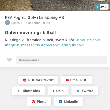
1
av 8
PEA Fogfria Golv i Linköping AB
Rasmus j
4 år sedan
ios
Golvrenovering i bilhall
Rustikgolv i framtida bilhall, svart kulör.
#industrigolv
#fogfritt-massagolv
#golvrenovering
#epoxi
PDF för utskrift
Email PDF
Hämta länk
Dela
Twittra
Pinna
Linkedin