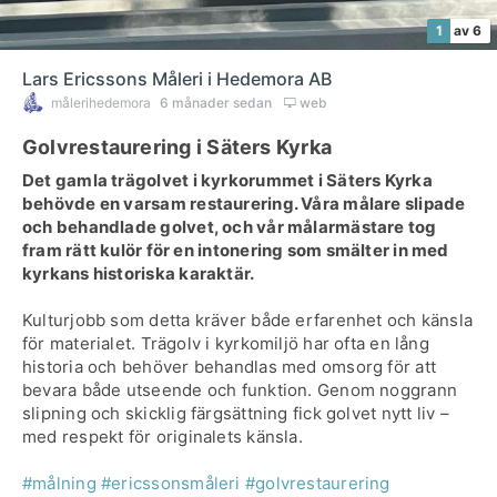
1
av 6
Lars Ericssons Måleri i Hedemora AB
målerihedemora
6 månader sedan
web
Golvrestaurering i Säters Kyrka
Det gamla trägolvet i kyrkorummet i Säters Kyrka
behövde en varsam restaurering. Våra målare slipade
och behandlade golvet, och vår målarmästare tog
fram rätt kulör för en intonering som smälter in med
kyrkans historiska karaktär.
Kulturjobb som detta kräver både erfarenhet och känsla
för materialet. Trägolv i kyrkomiljö har ofta en lång
historia och behöver behandlas med omsorg för att
bevara både utseende och funktion. Genom noggrann
slipning och skicklig färgsättning fick golvet nytt liv –
med respekt för originalets känsla.
#målning
#ericssonsmåleri
#golvrestaurering