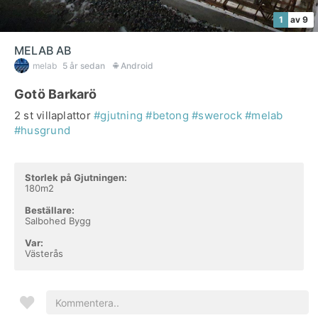
1
av 9
MELAB AB
melab
5 år sedan
Android
Gotö Barkarö
2 st villaplattor
#gjutning
#betong
#swerock
#melab
#husgrund
Storlek på Gjutningen:
180m2
Beställare:
Salbohed Bygg
Var:
Västerås