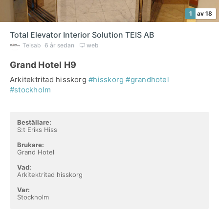
1
av 18
Total Elevator Interior Solution TEIS AB
Teisab
6 år sedan
web
Grand Hotel H9
Arkitektritad hisskorg
#hisskorg
#grandhotel
#stockholm
Beställare:
S:t Eriks Hiss
Brukare:
Grand Hotel
Vad:
Arkitektritad hisskorg
Var:
Stockholm