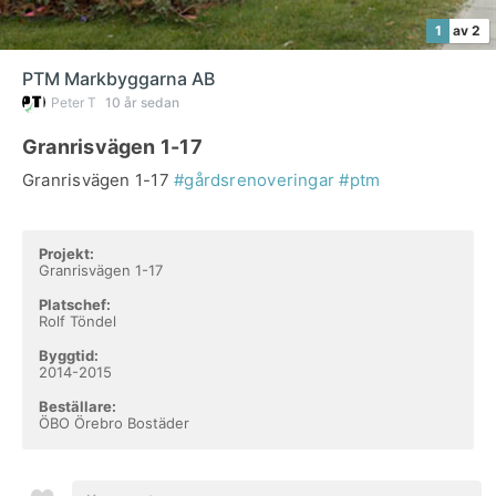
1
av 2
PTM Markbyggarna AB
Peter T
10 år sedan
Granrisvägen 1-17
Granrisvägen 1-17
#gårdsrenoveringar
#ptm
Projekt:
Granrisvägen 1-17
Platschef:
Rolf Töndel
Byggtid:
2014-2015
Beställare:
ÖBO Örebro Bostäder