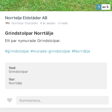
1
av 5
Norrtelje Eldstäder AB
Norrtelje-Eldstäder
4 år sedan
web
Grindstolpar Norrtälje
Ett par nymurade Grindstolpar.
#grindstolpar
#murade-grindstolpar
#Norrtälje
Vad:
Grindstolpar
Var:
Norrtälje