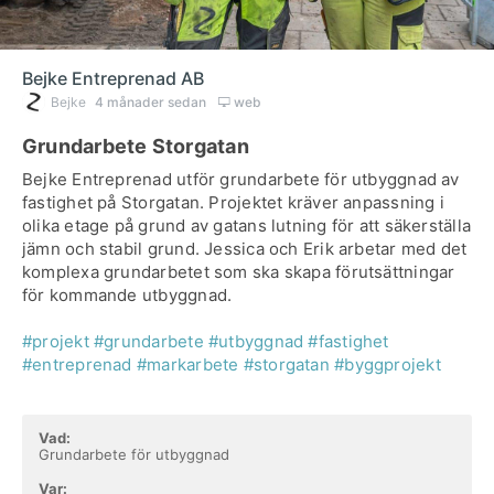
Bejke Entreprenad AB
Bejke
4 månader sedan
web
Grundarbete Storgatan
Bejke Entreprenad utför grundarbete för utbyggnad av
fastighet på Storgatan. Projektet kräver anpassning i
olika etage på grund av gatans lutning för att säkerställa
jämn och stabil grund. Jessica och Erik arbetar med det
komplexa grundarbetet som ska skapa förutsättningar
för kommande utbyggnad.
#projekt
#grundarbete
#utbyggnad
#fastighet
#entreprenad
#markarbete
#storgatan
#byggprojekt
Vad:
Grundarbete för utbyggnad
Var: