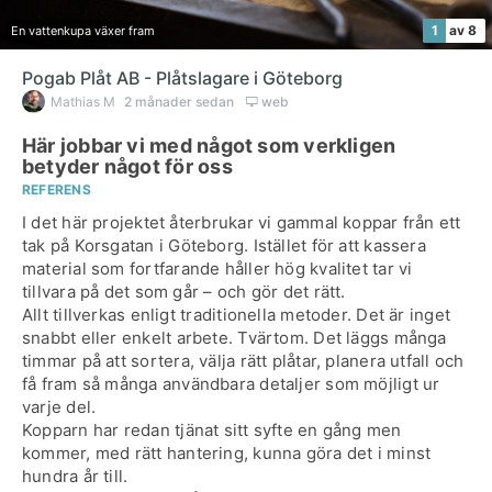
1
av 8
En vattenkupa växer fram
Pogab Plåt AB - Plåtslagare i Göteborg
Mathias M
2 månader sedan
web
Här jobbar vi med något som verkligen
betyder något för oss
REFERENS
I det här projektet återbrukar vi gammal koppar från ett
tak på Korsgatan i Göteborg. Istället för att kassera
material som fortfarande håller hög kvalitet tar vi
tillvara på det som går – och gör det rätt.
Allt tillverkas enligt traditionella metoder. Det är inget
snabbt eller enkelt arbete. Tvärtom. Det läggs många
timmar på att sortera, välja rätt plåtar, planera utfall och
få fram så många användbara detaljer som möjligt ur
varje del.
Kopparn har redan tjänat sitt syfte en gång men
kommer, med rätt hantering, kunna göra det i minst
hundra år till.