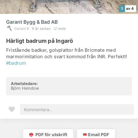
1
av 4
Garant Bygg & Bad AB
Garant B
9 år sedan
web
Härligt badrum på Ingarö
Fristående badkar, golvplattor från Bricmate med
marmorimitation och svart kommod från INR. Perfekt!!
#badrum
Arbetsledare:
Björn Heindow
PDF för utskrift
Email PDF