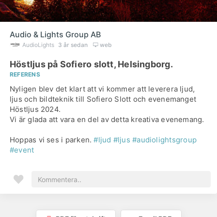
Audio & Lights Group AB
AudioLights
3 år sedan
web
Höstljus på Sofiero slott, Helsingborg.
REFERENS
Nyligen blev det klart att vi kommer att leverera ljud,
ljus och bildteknik till Sofiero Slott och evenemanget
Höstljus 2024.
Vi är glada att vara en del av detta kreativa evenemang.
Hoppas vi ses i parken.
#ljud
#ljus
#audiolightsgroup
#event