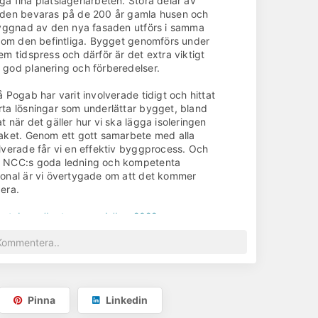
a fina plåtslageriarbeten. Stora delar av
den bevaras på de 200 år gamla husen och
byggnad av den nya fasaden utförs i samma
 som den befintliga. Bygget genomförs under
em tidspress och därför är det extra viktigt
god planering och förberedelser.
å Pogab har varit involverade tidigt och hittat
ta lösningar som underlättar bygget, bland
t när det gäller hur vi ska lägga isoleringen
aket. Genom ett gott samarbete med alla
lverade får vi en effektiv byggprocess. Och
 NCC:s goda ledning och kompetenta
onal är vi övertygade om att det kommer
era.
hetsbrev
#entreprenad
#var2022
nderar på nästa steg på taket – isolering och sedan bandtäckning
ligga i många år framöver.
ojekt:
rrnhutaren
und:
Pinna
Linkedin
CC