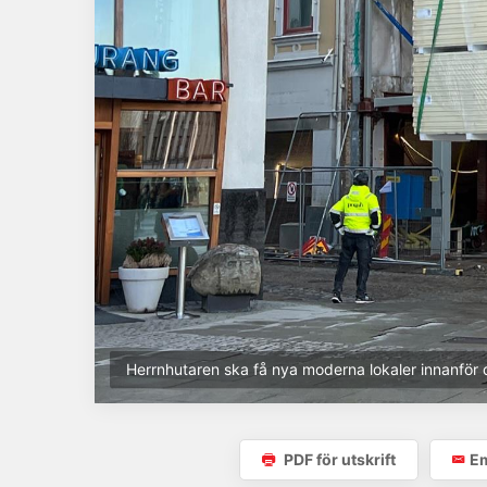
Herrnhutaren ska få nya moderna lokaler innanför
PDF för utskrift
Em