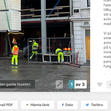
mång
fasa
till
stil
extr
med 
Vi p
smar
anna
på t
invo
med
pers
fung
#ny
Reine fu
1
av 3
 den gamla fasaden.
som ska 
Pr
He
K
ail PDF
Hämta länk
Dela
Twittra
N