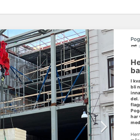
Pog
He
ba
I kv
bli 
inna
del.
flag
Poga
har 
med 
Hern