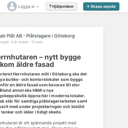
Logga in
Hjälpvideor
Skapa aajoda
ab Plåt AB - Plåtslagare i Göteborg
pogab
4 år sedan
web
rrnhutaren – nytt bygge
kom äldre fasad
arteret Herrnhutaren mitt i Göteborg ska det
nya butiks- och kontorslokaler som byggs
nför en äldre fasad som bevaras till stor
 Bland annat ska H&M:s nya
gskeppsbutik öppna här i moderna lokaler.
b står för samtliga plåtslageriarbeten samt
varit med under projekteringen och bistått
tankar och idéer i tidigt skede.
nhutaren är ett spännande projekt med