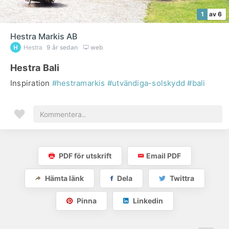
1
av 6
Hestra Markis AB
Hestra
9 år sedan
web
Hestra Bali
Inspiration
#hestramarkis
#utvändiga-solskydd
#bali
PDF för utskrift
Email PDF
Hämta länk
Dela
Twittra
Pinna
Linkedin