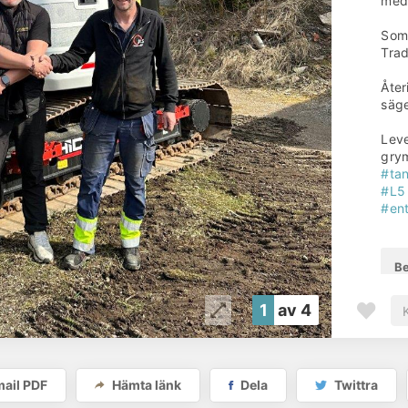
med 
Som 
Trad
Åter
säge
Leve
grym
#ta
#L5
#en
Be
Ta
1
av 4
Pr
H
D
2
ail PDF
Hämta länk
Dela
Twittra
Va
T