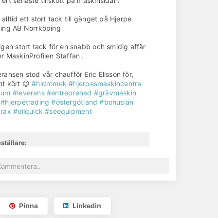
ert senaste tillskott på maskinsidan.
alltid ett stort tack till gänget på Hjerpe
ing AB Norrköping
igen stort tack för en snabb och smidig affär
r MaskinProfilen Staffan .
ransen stod vår chaufför Eric Elisson för,
t kört 😉
#hidromek
#hjerpesmaskincentra
num
#leverans
#entreprenad
#grävmaskin
#hjerpetrading
#östergötland
#bohuslän
trax
#oilquick
#seequipment
ställare:
nums Gräv Entreprenad AB
odukt:
idromek 145LCSR-5
atum:
026-04-16
Pinna
Linkedin
r:
anumshede