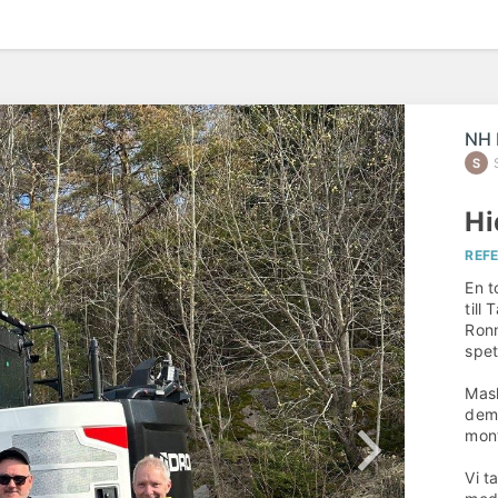
NH 
Hi
REF
En 
till
Ronn
spet
Mask
dem
mont
Vi t