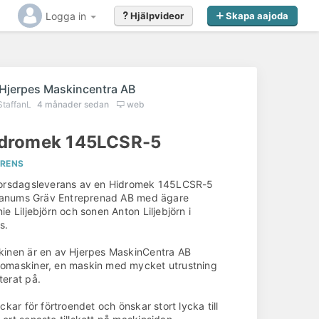
Logga in
Hjälpvideor
Skapa aajoda
Hjerpes Maskincentra AB
StaffanL
4 månader sedan
web
dromek 145LCSR-5
ERENS
torsdagsleverans av en Hidromek 145LCSR-5
 Tanums Gräv Entreprenad AB med ägare
ie Liljebjörn och sonen Anton Liljebjörn i
s.
inen är en av Hjerpes MaskinCentra AB
omaskiner, en maskin med mycket utrustning
erat på.
ackar för förtroendet och önskar stort lycka till