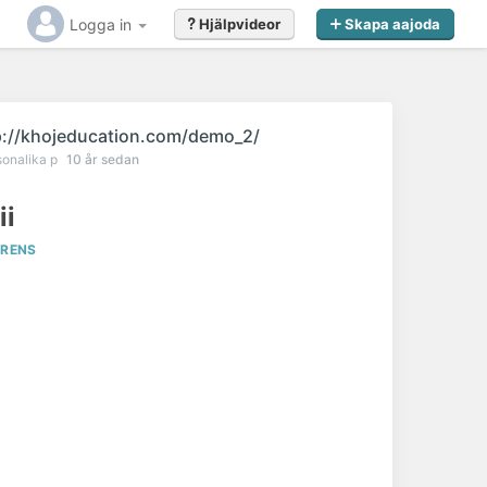
Logga in
Hjälpvideor
Skapa aajoda
p://khojeducation.com/demo_2/
sonalika p
10 år sedan
ii
ERENS