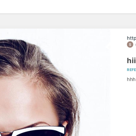
htt
hii
REF
hhh