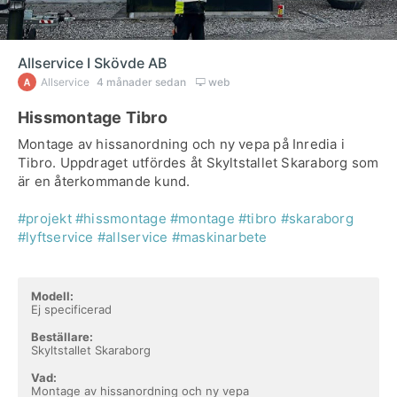
Allservice I Skövde AB
Allservice
4 månader sedan
web
Hissmontage Tibro
Montage av hissanordning och ny vepa på Inredia i
Tibro. Uppdraget utfördes åt Skyltstallet Skaraborg som
är en återkommande kund.
#projekt
#hissmontage
#montage
#tibro
#skaraborg
#lyftservice
#allservice
#maskinarbete
Modell:
Ej specificerad
Beställare:
Skyltstallet Skaraborg
Vad:
Montage av hissanordning och ny vepa