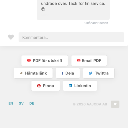
undrade över. Tack för fin service.
😊
(kund)
3 månader sedan
PDF för utskrift
Email PDF
Hämta länk
Dela
Twittra
Pinna
Linkedin
EN
SV
DE
© 2026 AAJODA AB