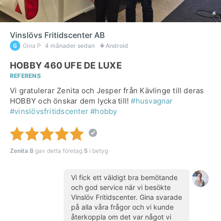
Vinslövs Fritidscenter AB
Gina P
4 månader sedan
Android
HOBBY 460 UFE DE LUXE
REFERENS
Vi gratulerar Zenita och Jesper från Kävlinge till deras
HOBBY och önskar dem lycka till!
#husvagnar
#vinslövsfritidscenter
#hobby
Zenita B
gav detta företag
5
i betyg
Vi fick ett väldigt bra bemötande
och god service när vi besökte
Vinslöv Fritidscenter. Gina svarade
på alla våra frågor och vi kunde
återkoppla om det var något vi