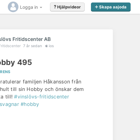
Logga in
Hjälpvideor
Skapa aajoda
slövs Fritidscenter AB
Fritidscenter
7 år sedan
ios
bby 495
ERENS
gratulerar familjen Håkansson från
hult till sin Hobby och önskar dem
a till!
#vinslövs-fritidscenter
svagnar
#hobby