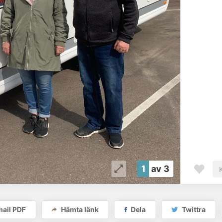
1
av 3
ail PDF
Hämta länk
Dela
Twittra