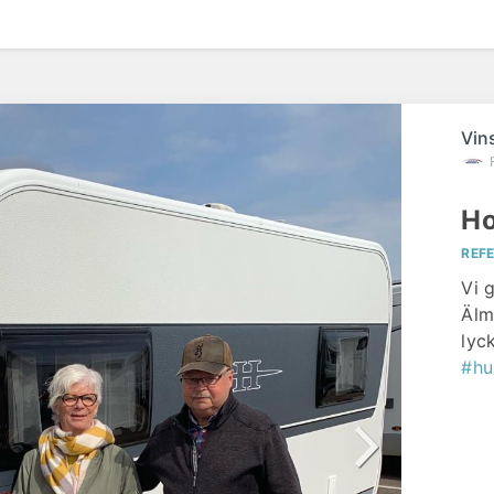
Vin
Ho
REF
Vi 
Älm
lyck
#hu