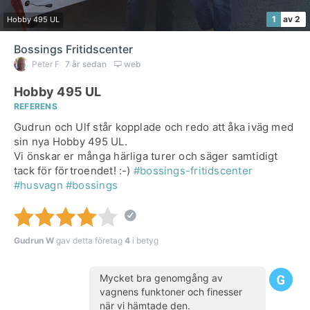
1
av 2
Hobby 495 UL
Bossings Fritidscenter
Peter F
7 år sedan
web
Hobby 495 UL
REFERENS
Gudrun och Ulf står kopplade och redo att åka iväg med
sin nya Hobby 495 UL.
Vi önskar er många härliga turer och säger samtidigt
tack för förtroendet! :-)
#bossings-fritidscenter
#husvagn
#bossings
Gudrun W
gav detta företag
4
i betyg
Mycket bra genomgång av
vagnens funktoner och finesser
när vi hämtade den.