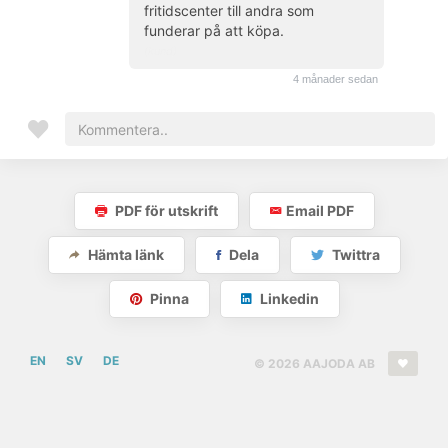
fritidscenter till andra som
funderar på att köpa.
(kund)
4 månader sedan
PDF för utskrift
Email PDF
Hämta länk
Dela
Twittra
Pinna
Linkedin
EN
SV
DE
© 2026 AAJODA AB