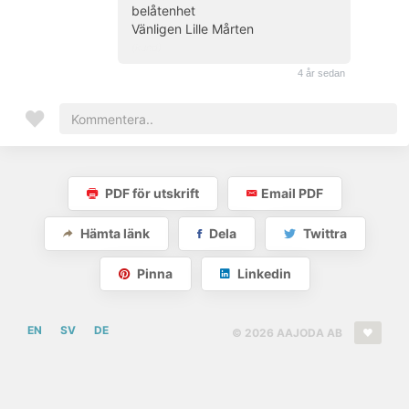
belåtenhet
Vänligen Lille Mårten
(kund)
4 år sedan
PDF för utskrift
Email PDF
Hämta länk
Dela
Twittra
Pinna
Linkedin
EN
SV
DE
© 2026 AAJODA AB