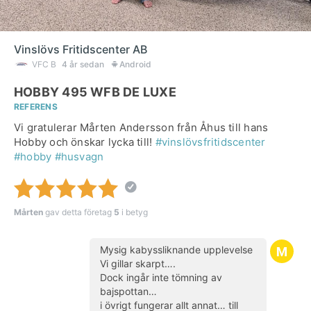
Vinslövs Fritidscenter AB
VFC B
4 år sedan
Android
HOBBY 495 WFB DE LUXE
REFERENS
Vi gratulerar Mårten Andersson från Åhus till hans
Hobby och önskar lycka till!
#vinslövsfritidscenter
#hobby
#husvagn
Mårten
gav detta företag
5
i betyg
Mysig kabyssliknande upplevelse
Vi gillar skarpt….
Dock ingår inte tömning av
bajspottan…
i övrigt fungerar allt annat… till