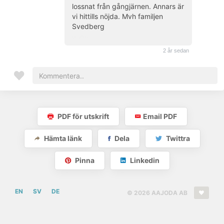
lossnat från gångjärnen. Annars är
vi hittills nöjda. Mvh familjen
Svedberg
(kund)
2 år sedan
PDF för utskrift
Email PDF
Hämta länk
Dela
Twittra
Pinna
Linkedin
EN
SV
DE
© 2026 AAJODA AB