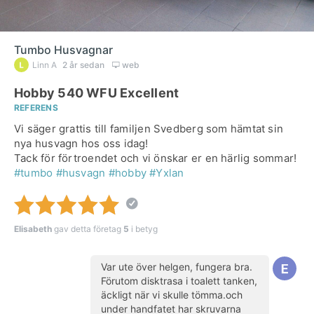
Tumbo Husvagnar
Linn A
2 år sedan
web
Hobby 540 WFU Excellent
REFERENS
Vi säger grattis till familjen Svedberg som hämtat sin
nya husvagn hos oss idag!
Tack för förtroendet och vi önskar er en härlig sommar!
#tumbo
#husvagn
#hobby
#Yxlan
Elisabeth
gav detta företag
5
i betyg
Var ute över helgen, fungera bra.
Förutom disktrasa i toalett tanken,
äckligt när vi skulle tömma.och
under handfatet har skruvarna