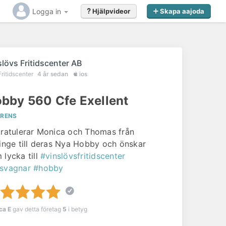
Logga in
Hjälpvideor
Skapa aajoda
slövs Fritidscenter AB
Fritidscenter
4 år sedan
ios
bby 560 Cfe Exellent
ERENS
gratulerar Monica och Thomas från
linge till deras Nya Hobby och önskar
 lycka till
#vinslövsfritidscenter
svagnar
#hobby
ca E
gav detta företag
5
i betyg