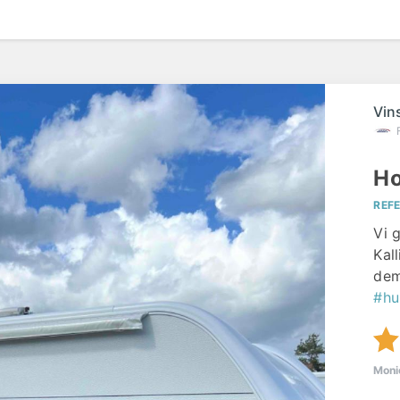
Vin
Ho
REF
Vi 
Kal
dem
#hu
Moni