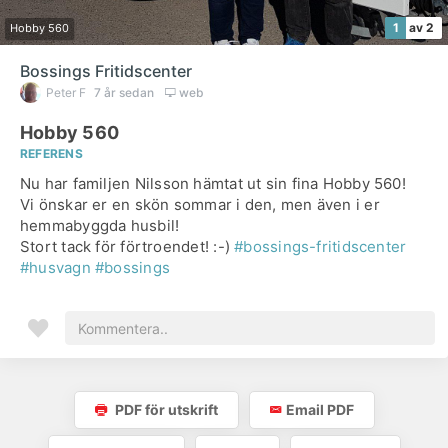
1
av 2
Hobby 560
Bossings Fritidscenter
Peter F
7 år sedan
web
Hobby 560
REFERENS
Nu har familjen Nilsson hämtat ut sin fina Hobby 560!
Vi önskar er en skön sommar i den, men även i er
hemmabyggda husbil!
Stort tack för förtroendet! :-)
#bossings-fritidscenter
#husvagn
#bossings
PDF för utskrift
Email PDF