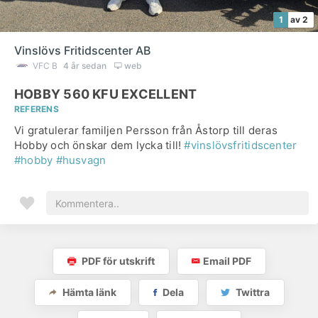
1
av 2
Vinslövs Fritidscenter AB
VFC B
4 år sedan
web
HOBBY 560 KFU EXCELLENT
REFERENS
Vi gratulerar familjen Persson från Åstorp till deras
Hobby och önskar dem lycka till!
#vinslövsfritidscenter
#hobby
#husvagn
PDF för utskrift
Email PDF
Hämta länk
Dela
Twittra