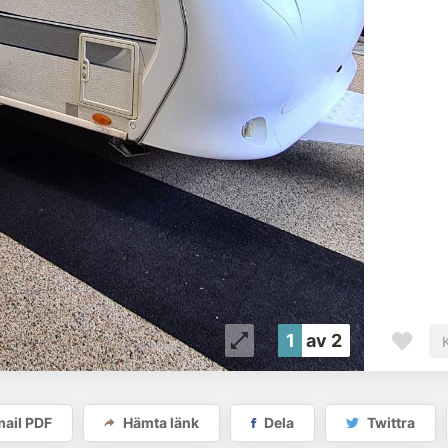
1
av 2
ail PDF
Hämta länk
Dela
Twittra