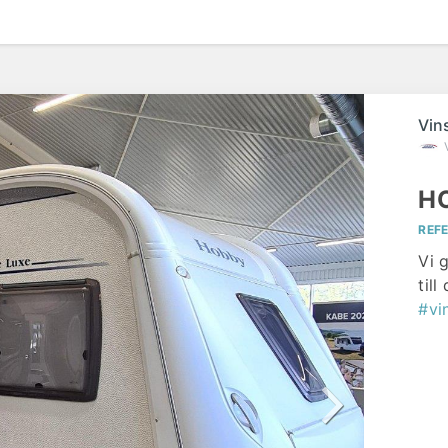
Vin
HO
REF
Vi 
til
#vi