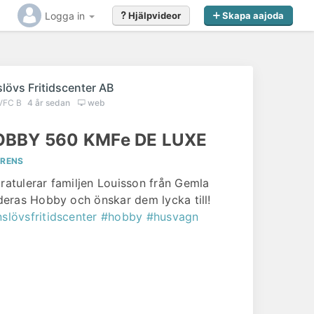
Logga in
Hjälpvideor
Skapa aajoda
slövs Fritidscenter AB
VFC B
4 år sedan
web
BBY 560 KMFe DE LUXE
ERENS
gratulerar familjen Louisson från Gemla
l deras Hobby och önskar dem lycka till!
nslövsfritidscenter
#hobby
#husvagn
Gillar du det du såg?
Kontakta
Vinslövs Fritidscenter AB
redan
idag för offert eller förfrågan