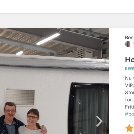
Bos
Ho
REF
Nu 
VIP
Stor
för
Frit
#bo