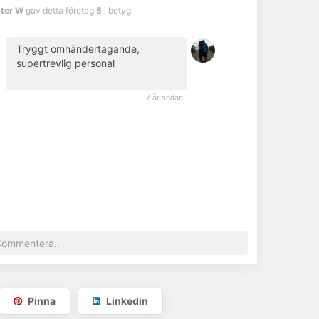
Visa telefonnummer
ster W
gav detta företag
5
i betyg
Tryggt omhändertagande,
supertrevlig personal
(kund)
7 år sedan
Pinna
Linkedin