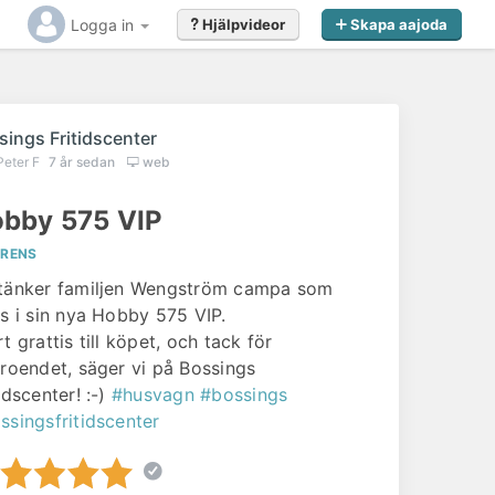
Logga in
Hjälpvideor
Skapa aajoda
sings Fritidscenter
Peter F
7 år sedan
web
bby 575 VIP
ERENS
tänker familjen Wengström campa som
:s i sin nya Hobby 575 VIP.
t grattis till köpet, och tack för
Gillar du det du såg?
troendet, säger vi på Bossings
idscenter! :-)
#husvagn
#bossings
Kontakta
Bossings Fritidscenter
redan idag
ssingsfritidscenter
för offert eller förfrågan