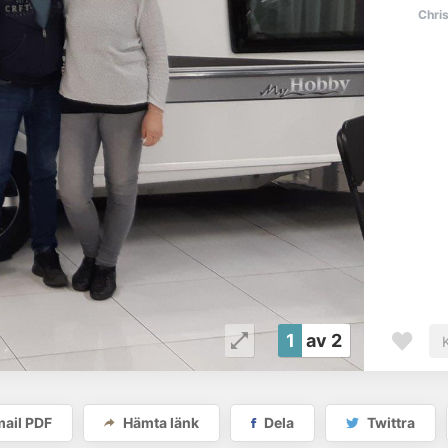
Chri
1
av 2
ail PDF
Hämta länk
Dela
Twittra