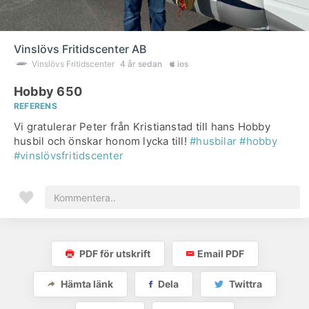
Vinslövs Fritidscenter AB
Vinslövs Fritidscenter
4 år sedan
ios
Hobby 650
REFERENS
Vi gratulerar Peter från Kristianstad till hans Hobby
husbil och önskar honom lycka till!
#husbilar
#hobby
#vinslövsfritidscenter
PDF för utskrift
Email PDF
Hämta länk
Dela
Twittra