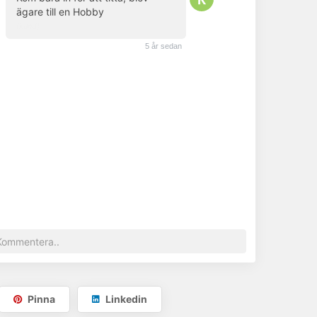
ägare till en Hobby
(kund)
5 år sedan
Pinna
Linkedin