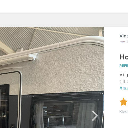
Vin
Ho
REF
Vi 
til
#hu
Kicki