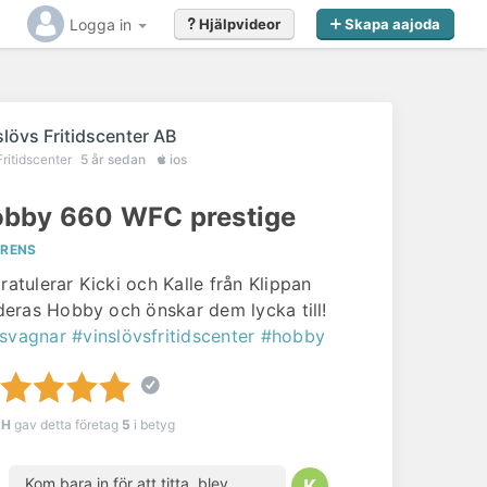
Logga in
Hjälpvideor
Skapa aajoda
slövs Fritidscenter AB
Fritidscenter
5 år sedan
ios
bby 660 WFC prestige
ERENS
gratulerar Kicki och Kalle från Klippan
l deras Hobby och önskar dem lycka till!
svagnar
#vinslövsfritidscenter
#hobby
 H
gav detta företag
5
i betyg
Kom bara in för att titta, blev