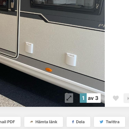
1
av 3
ail PDF
Hämta länk
Dela
Twittra