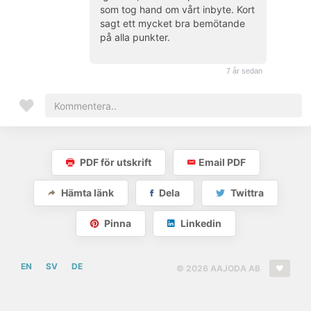
som tog hand om vårt inbyte. Kort
sagt ett mycket bra bemötande
på alla punkter.
(kund)
7 år sedan
PDF för utskrift
Email PDF
Hämta länk
Dela
Twittra
Pinna
Linkedin
EN
SV
DE
© 2026 AAJODA AB