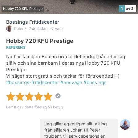
1
av 2
Hobby 720 KFU Prestige
Bossings Fritidscenter
Peter F
7 år sedan
web
Hobby 720 KFU Prestige
REFERENS
Nu har familjen Boman ordnat det härligt både för sig
själv och sina barnbarn i deras nya Hobby 720 KFU
Prestige.
Vi säger stort grattis och tackar för förtroendet! :-)
#bossings-fritidscenter
#husvagn
#bossings
Leif B
gav detta företag
5
i betyg
Jag gillar egentligen allt, allting
från säljaren Johan till Peter
”guiden”, till servicepersonalen