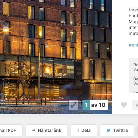
Inre
har 
Magn
inte
mate
#en
Re
Vä
Be
Ve
En
To
1
av 10
By
de
Va
Om
ail PDF
Hämta länk
Dela
Twittra
Va