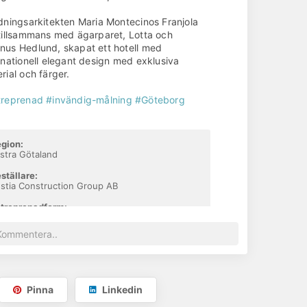
dningsarkitekten Maria Montecinos Franjola
tillsammans med ägarparet, Lotta och
us Hedlund, skapat ett hotell med
rnationell elegant design med exklusiva
rial och färger.
treprenad
#invändig-målning
#Göteborg
gion:
stra Götaland
ställare:
stia Construction Group AB
treprenadform:
talentreprenad
ggtid:
c 2018 - dec 2020
d:
- och påbyggnad av hotell
Pinna
Linkedin
r: