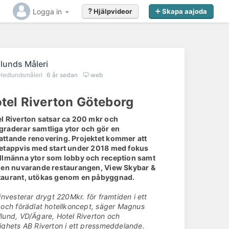
Logga in
Hjälpvideor
Skapa aajoda
lunds Måleri
Hedlundsmåleri
6 år sedan
web
tel Riverton Göteborg
l Riverton satsar ca 200 mkr och
raderar samtliga ytor och gör en
ttande renovering. Projektet kommer att
 etappvis med start under 2018 med fokus
allmänna ytor som lobby och reception samt
 den nuvarande restaurangen, View Skybar &
taurant, utökas genom en påbyggnad.
 investerar drygt 220Mkr. för framtiden i ett
 och förädlat hotellkoncept, säger Magnus
lund, VD/Ägare, Hotel Riverton och
ighets AB Riverton i ett pressmeddelande.