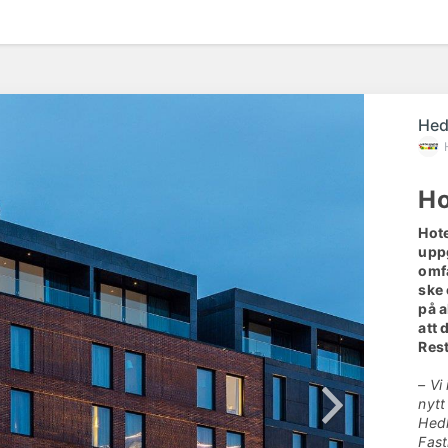
Hed
Ho
Hote
uppg
omfa
ske
på 
att
Res
– Vi
nytt
Hedl
Fast