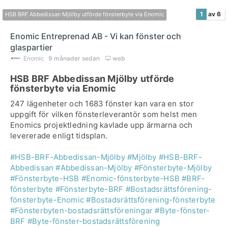
1
av 6
HSB BRF Abbedissan Mjölby utförde fönsterbyte via Enomic
Enomic Entreprenad AB - Vi kan fönster och
glaspartier
Enomic
9 månader sedan
web
HSB BRF Abbedissan Mjölby utförde
fönsterbyte via Enomic
247 lägenheter och 1683 fönster kan vara en stor
uppgift för vilken fönsterleverantör som helst men
Enomics projektledning kavlade upp ärmarna och
levererade enligt tidsplan.
#HSB-BRF-Abbedissan-Mjölby
#Mjölby
#HSB-BRF-
Abbedissan
#Abbedissan-Mjölby
#Fönsterbyte-Mjölby
#Fönsterbyte-HSB
#Enomic-fönsterbyte-HSB
#BRF-
fönsterbyte
#Fönsterbyte-BRF
#Bostadsrättsförening-
fönsterbyte-Enomic
#Bostadsrättsförening-fönsterbyte
#Fönsterbyten-bostadsrättsföreningar
#Byte-fönster-
BRF
#Byte-fönster-bostadsrättsförening