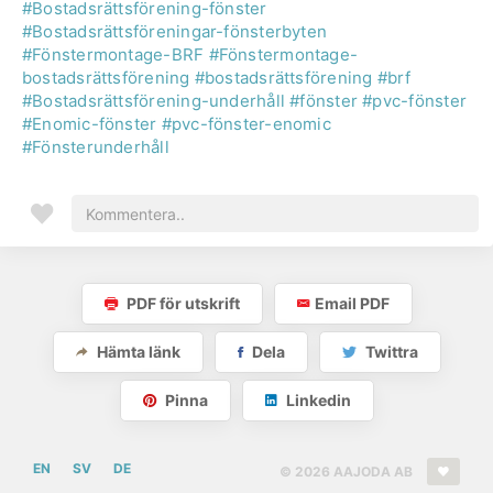
#Bostadsrättsförening-fönster
#Bostadsrättsföreningar-fönsterbyten
#Fönstermontage-BRF
#Fönstermontage-
bostadsrättsförening
#bostadsrättsförening
#brf
#Bostadsrättsförening-underhåll
#fönster
#pvc-fönster
#Enomic-fönster
#pvc-fönster-enomic
#Fönsterunderhåll
PDF för utskrift
Email PDF
Hämta länk
Dela
Twittra
Pinna
Linkedin
EN
SV
DE
© 2026 AAJODA AB