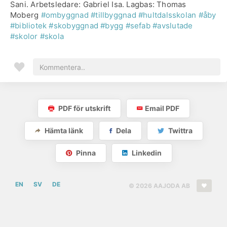
Sani. Arbetsledare: Gabriel Isa. Lagbas: Thomas
Moberg
#ombyggnad
#tillbyggnad
#hultdalsskolan
#åby
#bibliotek
#skobyggnad
#bygg
#sefab
#avslutade
#skolor
#skola
PDF för utskrift
Email PDF
Hämta länk
Dela
Twittra
Pinna
Linkedin
EN
SV
DE
© 2026 AAJODA AB