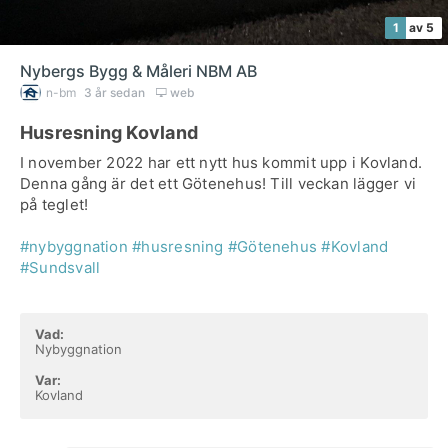
1
av 5
Nybergs Bygg & Måleri NBM AB
n-bm
3 år sedan
web
Husresning Kovland
I november 2022 har ett nytt hus kommit upp i Kovland.
Denna gång är det ett Götenehus! Till veckan lägger vi
på teglet!
#nybyggnation
#husresning
#Götenehus
#Kovland
#Sundsvall
Vad:
Nybyggnation
Var:
Kovland