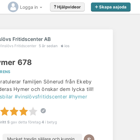
Logga in
Hjälpvideor
Skapa aajoda
slövs Fritidscenter AB
Vinslövs Fritidscenter
5 år sedan
ios
mer 678
ERENS
gratulerar familjen Sönerud från Ekeby
l deras Hymer och önskar dem lycka till!
sbilar
#vinslövsfritidscenter
#hymer
ritt S
gav detta företag
4
i betyg
Mycket trevlig säljare och kunnig