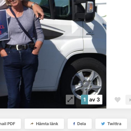
1
av 3
ail PDF
Hämta länk
Dela
Twittra