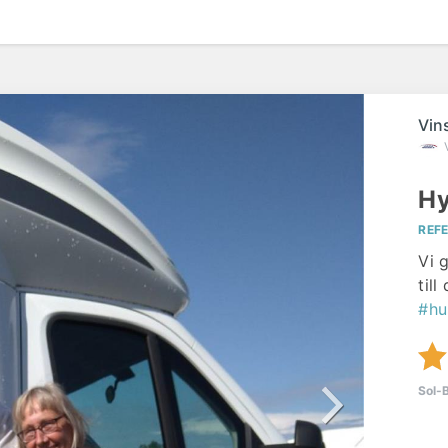
Vin
Hy
REF
Vi 
til
#hu
Sol-B