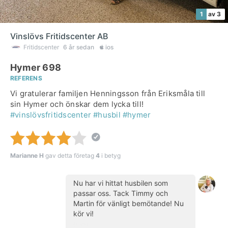
1
av 3
Vinslövs Fritidscenter AB
Fritidscenter
6 år sedan
ios
Hymer 698
REFERENS
Vi gratulerar familjen Henningsson från Eriksmåla till
sin Hymer och önskar dem lycka till!
#vinslövsfritidscenter
#husbil
#hymer
Marianne H
gav detta företag
4
i betyg
Nu har vi hittat husbilen som
passar oss. Tack Timmy och
Martin för vänligt bemötande! Nu
kör vi!
(kund)