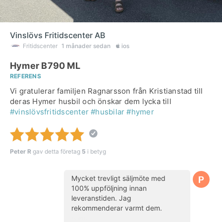
Vinslövs Fritidscenter AB
Fritidscenter
1 månader sedan
ios
Hymer B790 ML
REFERENS
Vi gratulerar familjen Ragnarsson från Kristianstad till
deras Hymer husbil och önskar dem lycka till
#vinslövsfritidscenter
#husbilar
#hymer
Peter R
gav detta företag
5
i betyg
Mycket trevligt säljmöte med
100% uppföljning innan
leveranstiden. Jag
rekommenderar varmt dem.
(kund)