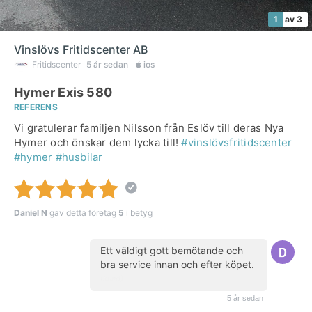
1
av 3
Vinslövs Fritidscenter AB
Fritidscenter
5 år sedan
ios
Hymer Exis 580
REFERENS
Vi gratulerar familjen Nilsson från Eslöv till deras Nya
Hymer och önskar dem lycka till!
#vinslövsfritidscenter
#hymer
#husbilar
Daniel N
gav detta företag
5
i betyg
Ett väldigt gott bemötande och
bra service innan och efter köpet.
(kund)
5 år sedan