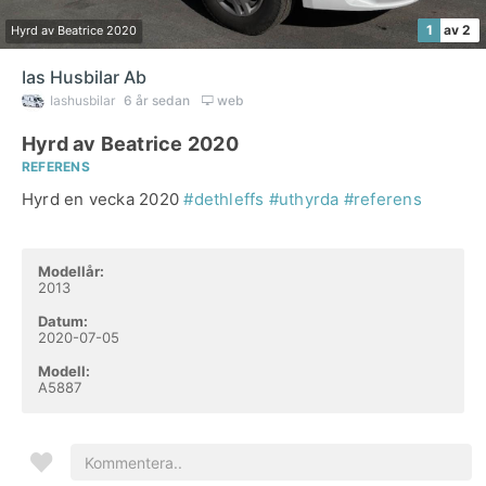
1
av 2
Hyrd av Beatrice 2020
Ias Husbilar Ab
Iashusbilar
6 år sedan
web
Hyrd av Beatrice 2020
REFERENS
Hyrd en vecka 2020
#dethleffs
#uthyrda
#referens
Modellår:
2013
Datum:
2020-07-05
Modell:
A5887