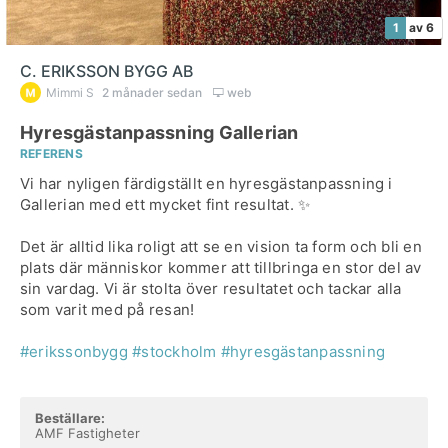
1
av 6
C. ERIKSSON BYGG AB
Mimmi S
2 månader sedan
web
Hyresgästanpassning Gallerian
REFERENS
Vi har nyligen färdigställt en hyresgästanpassning i
Gallerian med ett mycket fint resultat. ✨
Det är alltid lika roligt att se en vision ta form och bli en
plats där människor kommer att tillbringa en stor del av
sin vardag. Vi är stolta över resultatet och tackar alla
som varit med på resan!
#erikssonbygg
#stockholm
#hyresgästanpassning
Beställare:
AMF Fastigheter