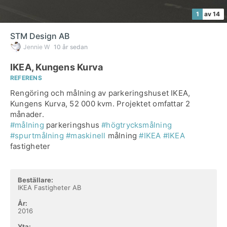
1
av 14
STM Design AB
Jennie W
10 år sedan
IKEA, Kungens Kurva
REFERENS
Rengöring och målning av parkeringshuset IKEA,
Kungens Kurva, 52 000 kvm. Projektet omfattar 2
#målning
parkeringshus
#högtrycksmålning
#spurtmålning
#maskinell
målning
#IKEA
#IKEA
fastigheter
Beställare:
IKEA Fastigheter AB
År:
2016
Yta: