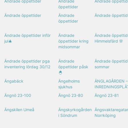
Ändrade öppettider
Ändrade
Ändrade öppettid
öppettider
Ändrade öppettider
Ändrade
Ändrade öppettid
öppettider
Ändrade öppettider inför
Ändrade
Ändrade öppettide
jul🎄
öppettider kring
Himmelsfärd 🌸
midsommar
Ändrade öppettider pga
Ändrade
Ändrade öppettid
inventering lördag 30/12
öppettider påsk
sommar
🐣
Ängabäck
Ängelholms
ÄNGLAGÅRDEN –
sjukhus
INREDNINGSPLÅ
Ängnö 23-100
Ängnö 23-80
Ängnö 23-81
Ängskilen Umeå
Ängskyrkogården
Ängsvaktaregatan
i Söndrum
Norrköping