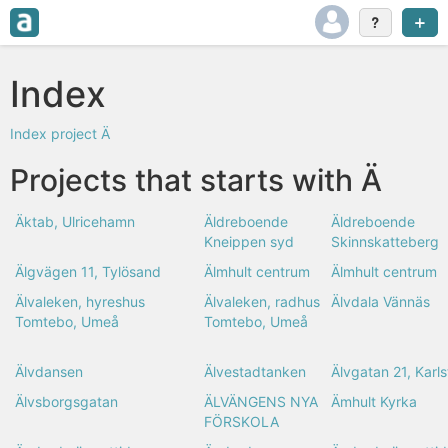
Index
Index
project
Ä
Projects that starts with Ä
Äktab, Ulricehamn
Äldreboende
Äldreboende
Kneippen syd
Skinnskatteberg
Älgvägen 11, Tylösand
Älmhult centrum
Älmhult centrum
Älvaleken, hyreshus
Älvaleken, radhus
Älvdala Vännäs
Tomtebo, Umeå
Tomtebo, Umeå
Älvdansen
Älvestadtanken
Älvgatan 21, Karl
Älvsborgsgatan
ÄLVÄNGENS NYA
Ämhult Kyrka
FÖRSKOLA