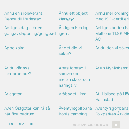
Ännu en siloleverans.
Ännu ett objekt
Ännu mer ordning
Denna till Mariestad.
klart✔️✔️
med ISO-certifier
Äntligen dags för en
Äntligen Fredag
Äntligen är den h
gongavslappning/gongbad
igen .
Multione 11.9K Al
AC
Äppelkaka
Är det dig vi
Är du den vi söke
söker?
Är du vår nya
Ärets företag i
Ärlan Nynäshamn
medarbetare?
samverkan
mellan skola och
näringsliv
Ärlegatan
Äråbadet Lima
Ät! Halland på Hö
Halmstad
Även Östgötar kan få så
Äventyrsgolfbana
Äventyrsgolfbana
här fina badrum
Borås camping
Folkparken Åtvid
EN
SV
DE
© 2026 AAJODA AB