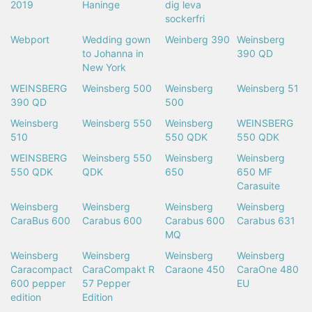
2019
Haninge
dig leva
sockerfri
Webport
Wedding gown
Weinberg 390
Weinsberg
to Johanna in
390 QD
New York
WEINSBERG
Weinsberg 500
Weinsberg
Weinsberg 51
390 QD
500
Weinsberg
Weinsberg 550
Weinsberg
WEINSBERG
510
550 QDK
550 QDK
WEINSBERG
Weinsberg 550
Weinsberg
Weinsberg
550 QDK
QDK
650
650 MF
Carasuite
Weinsberg
Weinsberg
Weinsberg
Weinsberg
CaraBus 600
Carabus 600
Carabus 600
Carabus 631
MQ
Weinsberg
Weinsberg
Weinsberg
Weinsberg
Caracompact
CaraCompakt R
Caraone 450
CaraOne 480
600 pepper
57 Pepper
EU
edition
Edition