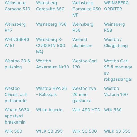
Weinsberg
Weinsberg
Weinsberg
WEINSBERG
Caraone 510
Carasuite 650
Carasuite 650
ORBITER
MF
Weinsberg
Weinsberg R58
Weinsberg
Weinsberg
R47
R58
R58
WEINSBERG
Weinsberg X-
Weland
Westbo /
W 51
CURSION 500
aluminium
Glidgjutning
MQ
Westbo 30 &
Westbo
Westbo Carl
Westbo Carl
putsning
Ankarsrum Nr30
120
95 & montage
av
rökgasslangar
Westbo
Westbo HVA 26
Westbo hva
Westbo
Classic och
- Köksspis
26 med
Victoria 100
putsarbete
glaslucka
Wham 3630,
White blonde
Wilk 490 HTD
Wilk 560
appstyrd
braskamin
Wilk 560
WILK S3 395
Wilk S3 500
WILK S3 550