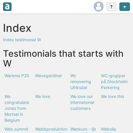
Index
Index
testimonial
W
Testimonials that starts with
W
Warema P20
Wavegardiner
Wc
WC-grupper
renovering
på Stockholm
Ulriksdal
Parkering
We
We love
We love our
We love this
congratulate
international
Jonas from
customers
Mortsel in
Belgium
Web summit
Webbproduktion
Webkurs - lär
Webolia