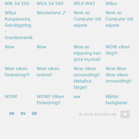
Wilk S4 560
WILK S4 560
WILK W43
Willys
Willys
Wonderland 🌌
Work on
Work on
Kungsbacka,
Computer mit
Computer mit
Golvläggning
aajoda
aajoda
-
Granitkeramik
Wow
Wow
Wow en
WOW vilken
klippning kan
färg!!!
göra mycket!
Wow vilken
Wow vilken
Wow vilken
Wow Wow
förändring!!!
ombre!!
omvandling!!
Wow vilken
Metallica
omvandling!!
färger!
WOW!
WOW!! Vilken
ww
Wåhlin
förändring!!
fastigheter
EN
SV
DE
© 2026 AAJODA AB