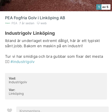
1
av 5
PEA Fogfria Golv i Linköping AB
PEA
7 år sedan
web
Industrigolv Linköping
Ibland är underlaget extremt dåligt, här är ett typiskt
sånt jobb. Bakom en maskin på en industri!
Tur vi har smidiga och bra gubbar som fixar det mesta
✌🏼
#industrigolv
Vad:
Industrigolv
Var:
Linköping