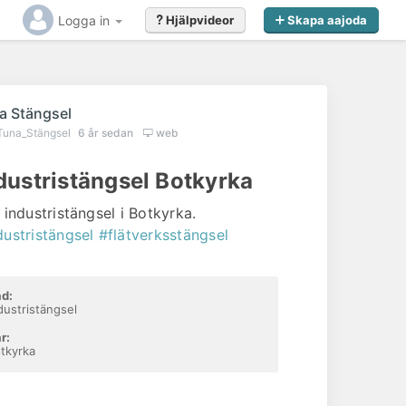
Logga in
Hjälpvideor
Skapa aajoda
a Stängsel
Tuna_Stängsel
6 år sedan
web
dustristängsel Botkyrka
e industristängsel i Botkyrka.
dustristängsel
#flätverksstängsel
d:
dustristängsel
r:
tkyrka