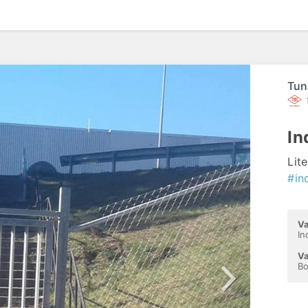
Tun
In
Lit
#in
Va
In
Va
Bo