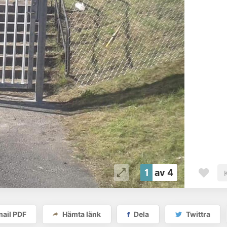
1
av 4
ail PDF
Hämta länk
Dela
Twittra