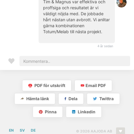
Tim & Magnus var effektiva och
proffsiga och resultatet är vi
väldigt nöjda med. De jobbade
hårt nästan utan avbrott. Vi anlitar
gärna kombinationen
Totum/Melab till nästa projekt.
(kund)
4 år sedan
PDF för utskrift
Email PDF
Hämta länk
Dela
Twittra
Pinna
Linkedin
EN
SV
DE
© 2026 AAJODA AB