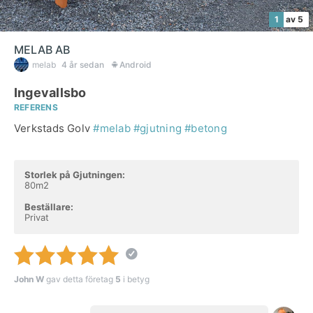
1
av 5
MELAB AB
melab
4 år sedan
Android
Ingevallsbo
REFERENS
Verkstads Golv
#melab
#gjutning
#betong
Storlek på Gjutningen:
80m2
Beställare:
Privat
John W
gav detta företag
5
i betyg