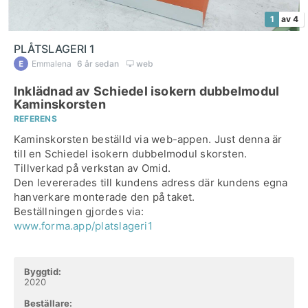
1
av 4
PLÅTSLAGERI 1
Emmalena
6 år sedan
web
Inklädnad av Schiedel isokern dubbelmodul
Kaminskorsten
REFERENS
Kaminskorsten beställd via web-appen. Just denna är
till en Schiedel isokern dubbelmodul skorsten.
Tillverkad på verkstan av Omid.
Den levererades till kundens adress där kundens egna
hanverkare monterade den på taket.
www.forma.app/platslageri1
Byggtid:
2020
Beställare: