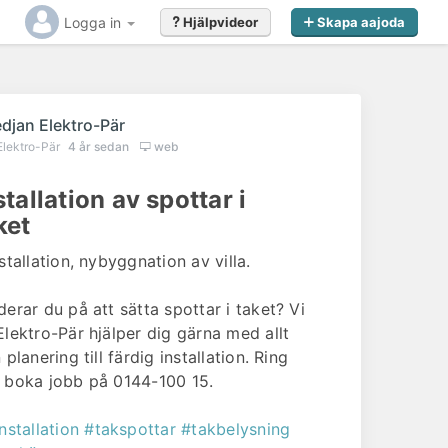
Logga in
Hjälpvideor
Skapa aajoda
edjan Elektro-Pär
Elektro-Pär
4 år sedan
web
stallation av spottar i
ket
stallation, nybyggnation av villa.
derar du på att sätta spottar i taket? Vi
Elektro-Pär hjälper dig gärna med allt
 planering till färdig installation. Ring
 boka jobb på 0144-100 15.
nstallation
#takspottar
#takbelysning