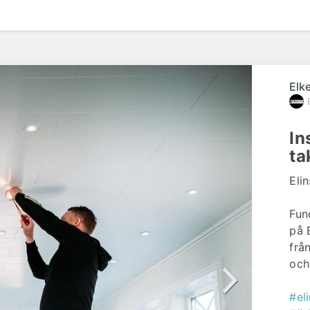
Elk
In
ta
Elin
Fun
på 
från
och
#eli