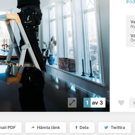
#öd
Va
Ny
Va
Ö
1
av 3
ail PDF
Hämta länk
Dela
Twittra