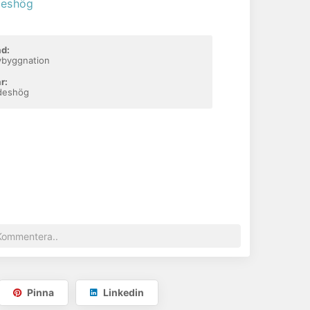
eshög
d:
byggnation
r:
deshög
Pinna
Linkedin