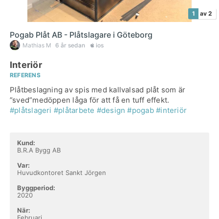
1
av 2
Pogab Plåt AB - Plåtslagare i Göteborg
Mathias M
6 år sedan
ios
Interiör
REFERENS
Plåtbeslagning av spis med kallvalsad plåt som är
”sved”medöppen låga för att få en tuff effekt.
#plåtslageri
#plåtarbete
#design
#pogab
#interiör
Kund:
B.R.A Bygg AB
Var:
Huvudkontoret Sankt Jörgen
Byggperiod:
2020
När:
Februari