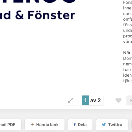
Föns
inn
spec
omfa
föns
unde
proc
våra
När 
Dörr
namn
fusi
iden
tjän
Denn
ge 
1
av 2
förd
dela
balk
Som 
ail PDF
Hämta länk
Dela
Twittra
vår 
inve