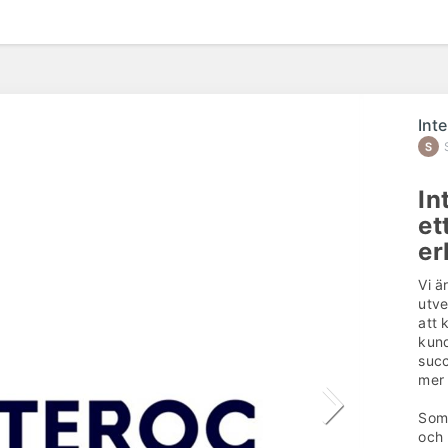
Int
In
et
er
Vi ä
utve
att 
kund
succ
mer 
Som 
och 