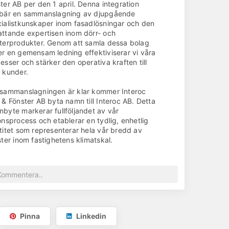
ter AB per den 1 april. Denna integration
ebär en sammanslagning av djupgående
Gå till hemsida
ialistkunskaper inom fasadlösningar och den
ttande expertisen inom dörr- och
terprodukter. Genom att samla dessa bolag
r en gemensam ledning effektiviserar vi våra
esser och stärker den operativa kraften till
 kunder.
sammanslagningen är klar kommer Interoc
 & Fönster AB byta namn till Interoc AB. Detta
byte markerar fullföljandet av vår
onsprocess och etablerar en tydlig, enhetlig
titet som representerar hela vår bredd av
ster inom fastighetens klimatskal.
a strategiska sammanslagning syftar till att
marknaden och våra kunder betydande
elar. Vi stärker vår samlade expertis inom alla
r av fastighetens klimatskal – från fasad- och
ongrenoveringar till dörr- och fönsterbyten.
ett större och mer enhetligt bolag stärker vi
Pinna
Linkedin
finansiella stabilitet och vår förmåga att
stera i innovation och kvalitet, vilket gör oss