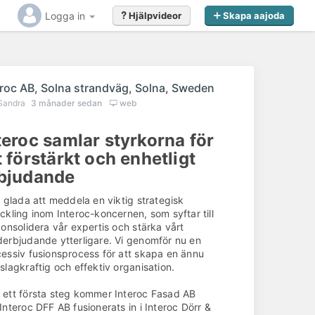
Logga in
Hjälpvideor
Skapa aajoda
eroc AB, Solna strandväg, Solna, Sweden
Sandra
3 månader sedan
web
teroc samlar styrkorna för
t förstärkt och enhetligt
bjudande
r glada att meddela en viktig strategisk
ckling inom Interoc-koncernen, som syftar till
Gillar du det du såg?
konsolidera vår expertis och stärka vårt
erbjudande ytterligare. Vi genomför nu en
essiv fusionsprocess för att skapa en ännu
Kontakta
Interoc AB, Solna strandväg,
slagkraftig och effektiv organisation.
Solna, Sweden
redan idag för offert eller
förfrågan
ett första steg kommer Interoc Fasad AB
Interoc DFF AB fusionerats in i Interoc Dörr &